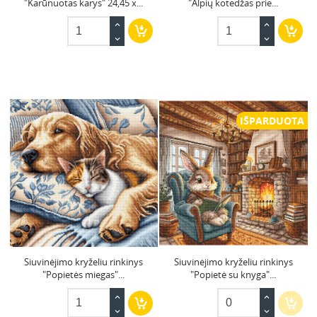
"Karūnuotas karys" 24,45 x...
"Alpių kotedžas prie...
IŠPARDUOTA
Siuvinėjimo kryželiu rinkinys
Siuvinėjimo kryželiu rinkinys
"Popietės miegas"...
"Popietė su knyga"...