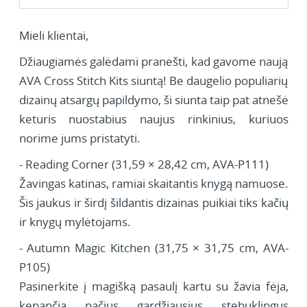
Mieli klientai,
Džiaugiamės galėdami pranešti, kad gavome naują
AVA Cross Stitch Kits siuntą! Be daugelio populiarių
dizainų atsargų papildymo, ši siunta taip pat atnešė
keturis nuostabius naujus rinkinius, kuriuos
norime jums pristatyti.
- Reading Corner (31,59 × 28,42 cm, AVA-P111)
Žavingas katinas, ramiai skaitantis knygą namuose.
Šis jaukus ir širdį šildantis dizainas puikiai tiks kačių
ir knygų mylėtojams.
- Autumn Magic Kitchen (31,75 × 31,75 cm, AVA-
P105)
Pasinerkite į magišką pasaulį kartu su žavia fėja,
kepančia pačius gardžiausius stebuklingus