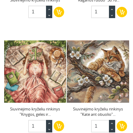
Siuvinėjimo kryželiu rinkinys
"Raganos ruduo" 30.16...
Siuvinėjimo kryželiu rinkinys
Siuvinėjimo kryželiu rinkinys
"Knygos, gėlės ir...
"Katė ant obuolio"...