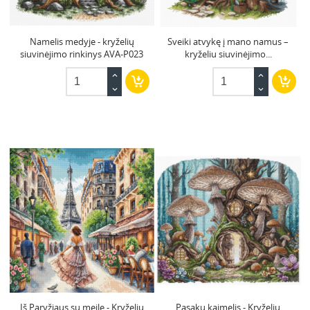
Namelis medyje - kryželių
Sveiki atvykę į mano namus –
siuvinėjimo rinkinys AVA-P023
kryželiu siuvinėjimo...
Iš Paryžiaus su meile - Kryželiu
Pasakų kaimelis - Kryželiu