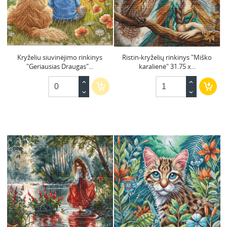
Kryželiu siuvinėjimo rinkinys
Ristin-kryželių rinkinys "Miško
"Geriausias Draugas"...
karalienė" 31.75 x...