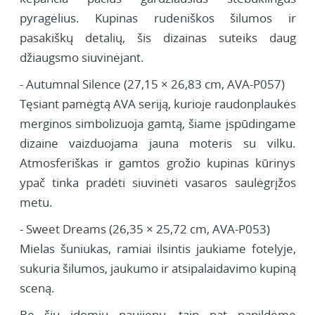
pyragėlius. Kupinas rudeniškos šilumos ir
pasakiškų detalių, šis dizainas suteiks daug
džiaugsmo siuvinėjant.
- Autumnal Silence (27,15 × 26,83 cm, AVA-P057)
Tęsiant pamėgtą AVA seriją, kurioje raudonplaukės
merginos simbolizuoja gamtą, šiame įspūdingame
dizaine vaizduojama jauna moteris su vilku.
Atmosferiškas ir gamtos grožio kupinas kūrinys
ypač tinka pradėti siuvinėti vasaros saulėgrįžos
metu.
- Sweet Dreams (26,35 × 25,72 cm, AVA-P053)
Mielas šuniukas, ramiai ilsintis jaukiame fotelyje,
sukuria šilumos, jaukumo ir atsipalaidavimo kupiną
sceną.
Be šių įdomių naujienų, taip pat papildėme