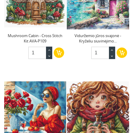
Mushroom Cabin - Cross Stitch
Viduržemio jūros svajonė -
Kit AVA-P109
Kryželiu siuvinėjimo...