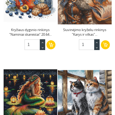
Kryžiaus dygsnio rinkinys
Siuvinėjimo kryželiu rinkinys
"Naminiai skanėstai" 20.64...
"Karys ir vilkas"...