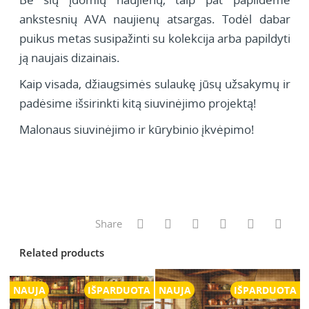
ankstesnių AVA naujienų atsargas. Todėl dabar
puikus metas susipažinti su kolekcija arba papildyti
ją naujais dizainais.
Kaip visada, džiaugsimės sulaukę jūsų užsakymų ir
padėsime išsirinkti kitą siuvinėjimo projektą!
Malonaus siuvinėjimo ir kūrybinio įkvėpimo!
Share
Related products
NAUJA
IŠPARDUOTA
NAUJA
IŠPARDUOTA