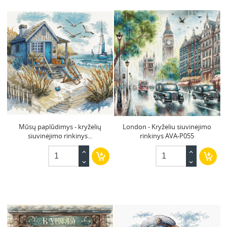
Mūsų paplūdimys - kryželių
London - Kryželiu siuvinėjimo
siuvinėjimo rinkinys...
rinkinys AVA-P055