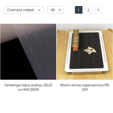
Сначала новые
40



1
2
Vandenyje tirpus audinys 20x22
Ritėms skirtas organizatorius PB-
cm WSC20CM
029