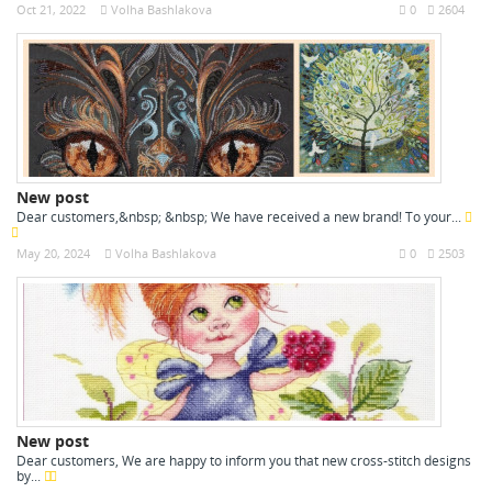
Oct 21, 2022
Volha Bashlakova
0
2604
New post
Dear customers,&nbsp; &nbsp; We have received a new brand! To your...
May 20, 2024
Volha Bashlakova
0
2503
New post
Dear customers, We are happy to inform you that new cross-stitch designs
by...