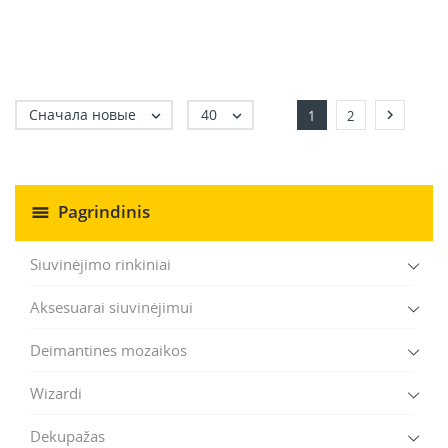
Сначала новые
40



1
2
Pagrindinis
Siuvinėjimo rinkiniai
Aksesuarai siuvinėjimui
Deimantines mozaikos
Wizardi
Dekupažas