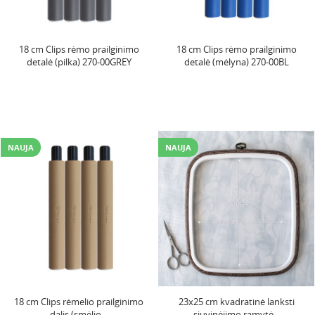
18 cm Clips rėmo prailginimo
18 cm Clips rėmo prailginimo
detalė (pilka) 270-00GREY
detalė (mėlyna) 270-00BL
NAUJA
NAUJA
18 cm Clips rėmelio prailginimo
23x25 cm kvadratinė lanksti
dalis (smėlio...
siuvinėjimo ramytė...