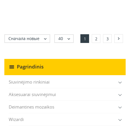
Сначала новые
40



1
2
3
Pagrindinis
Siuvinėjimo rinkiniai
Aksesuarai siuvinėjimui
Deimantines mozaikos
Wizardi