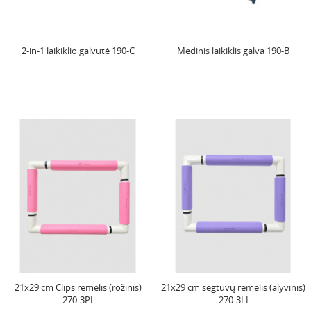
2-in-1 laikiklio galvutė 190-C
Medinis laikiklis galva 190-B
21x29 cm Clips rėmelis (rožinis)
21x29 cm segtuvų rėmelis (alyvinis)
270-3PI
270-3LI