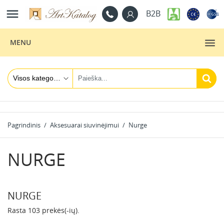

B2B
MENU
Pagrindinis
Aksesuarai siuvinėjimui
Nurge
NURGE
NURGE
Rasta 103 prekės(-ių).