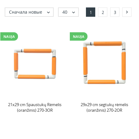
Сначала новые
40



1
2
3
NAUJA
NAUJA
21x29 cm Spaustukų Rėmelis
29x29 cm segtukų rėmelis
(oranžinis) 270-3OR
(oranžinis) 270-2OR