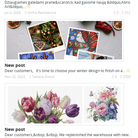
Džiaugiamės galėdami prane&scaron;ti, kad gavome naują &bdquo;Abris
Art&ldquo;...
Jul 6, 2026
Volha Bashlakova
0
312
New post
Dear customers, It's time to choose your winter design to finish on a...
Nov 22, 2023
Tatiana Drozd
0
3703
New post
Dear customers,&nbsp; &nbsp; We replenished the warehouse with new...