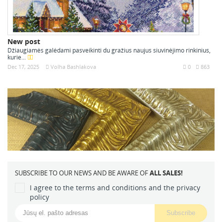
New post
Džiaugiamės galėdami pasveikinti du gražius naujus siuvinėjimo rinkinius,
kurie...
Dec 17, 2025
Volha Bashlakova
0
863
SUBSCRIBE TO OUR NEWS AND BE AWARE OF
ALL SALES!
I agree to the terms and conditions and the privacy
policy