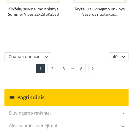
Kryželių siuvinėjimo rinkinys
Kryželiu siuvinėjimo rinkinys
Summer Vibes 22x28 SK258B
Vasaros nuotaikos...
Сначала новые
40


…

1
2
3
8
Pagrindinis
Siuvinėjimo rinkiniai
Aksesuarai siuvinėjimui