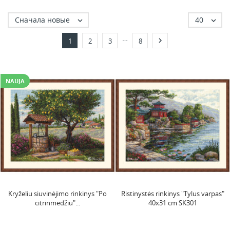
Сначала новые
40


…

1
2
3
8
NAUJA
Kryželiu siuvinėjimo rinkinys "Po
Ristinystės rinkinys "Tylus varpas"
citrinmedžiu"...
40x31 cm SK301