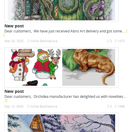
New post
Dear customers, We have just received Abris Art delivery and got some...
Mar 20, 2025
Volha Bashlakova
0
1473
New post
Dear customers, Orchidea manufacturer has delighted us with novelties:...
Sep 13, 2024
Volha Bashlakova
0
1946