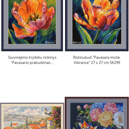
Siuvinėjimo kryželiu rinkinys
Ristinukud "Pavasara mošė.
"Pavasario prabudimas....
Vibrance" 27 x 27 cm SK299