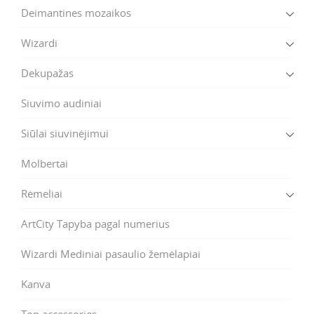
Deimantines mozaikos
Wizardi
Dekupažas
Siuvimo audiniai
Siūlai siuvinėjimui
Molbertai
Rėmeliai
ArtCity Tapyba pagal numerius
Wizardi Mediniai pasaulio žemėlapiai
Kanva
Top accessories