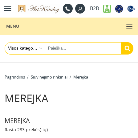

B2B
MENU
Pagrindinis
Siuvinėjimo rinkiniai
Merejka
MEREJKA
MEREJKA
Rasta 283 prekės(-ių).