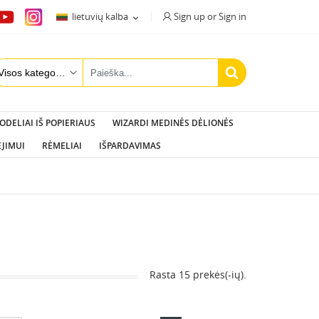
Sign up or Sign in
lietuvių kalba

ODELIAI IŠ POPIERIAUS
WIZARDI MEDINĖS DĖLIONĖS
ĖJIMUI
RĖMELIAI
IŠPARDAVIMAS
Rasta 15 prekės(-ių).