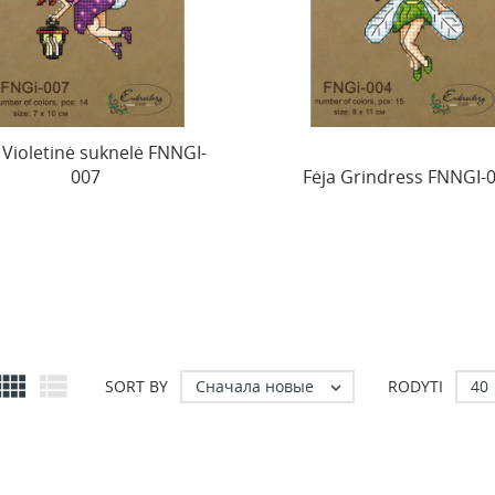
 Violetinė suknelė FNNGI-
007
Fėja Grindress FNNGI-


Сначала новые
40
SORT BY
RODYTI
