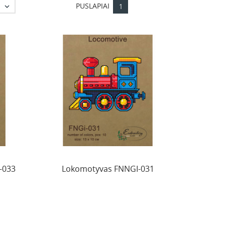
PUSLAPIAI

1
-033
Lokomotyvas FNNGI-031