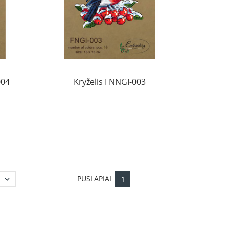
004
Kryželis FNNGI-003
PUSLAPIAI

1