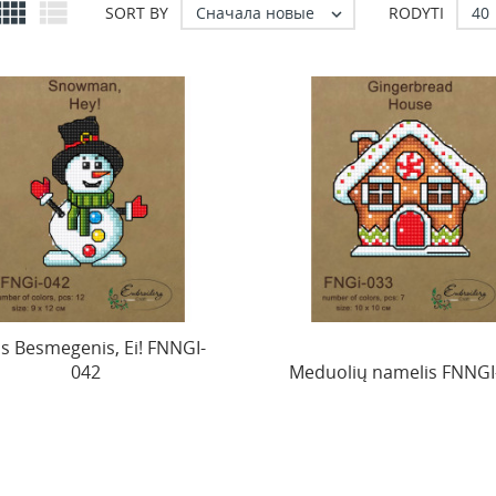


Сначала новые
40
SORT BY
RODYTI

is Besmegenis, Ei! FNNGI-
042
Meduolių namelis FNNGI