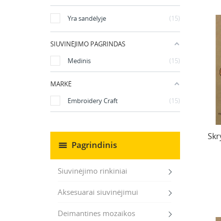
Yra sandėlyje
15
SIUVINĖJIMO PAGRINDAS
Medinis
15
MARKĖ
Embroidery Craft
15
Skr
Pagrindinis
Siuvinėjimo rinkiniai
Aksesuarai siuvinėjimui
Deimantines mozaikos