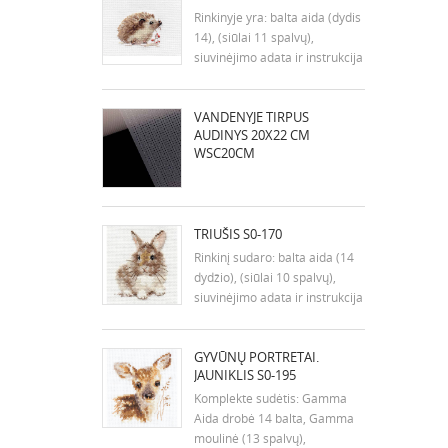
Rinkinyje yra: balta aida (dydis
14), (siūlai 11 spalvų),
siuvinėjimo adata ir instrukcija
anglų kalba. Matmenys: 9x7
cm
VANDENYJE TIRPUS
AUDINYS 20X22 CM
WSC20CM
TRIUŠIS S0-170
Rinkinį sudaro: balta aida (14
dydžio), (siūlai 10 spalvų),
siuvinėjimo adata ir instrukcija
anglų kalba. Išmatavimai: 7x9
cm
GYVŪNŲ PORTRETAI.
JAUNIKLIS S0-195
Komplekte sudėtis: Gamma
Aida drobė 14 balta, Gamma
moulinė (13 spalvų),