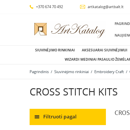
+370 674 70 492
artkatalog@artbalt.lt
PAGRIND
NAUJIEN
SIUVINĖJIMO RINKINIAI
AKSESUARAI SIUVINĖJIMUI
WIZARDI MEDINIAI PASAULIO ŽEMĖLAP
Pagrindinis
Siuvinėjimo rinkiniai
Embroidery Craft
CROSS STITCH KITS
CROSS
Filtruoti pagal