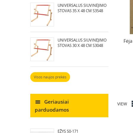
UNIVERSALUS SIUVINĖJIMO
STOVAS 35 X 48 CM S3548
UNIVERSALUS SIUVINĖJIMO
Fėja
STOVAS 30 X 48 CM S3048
Visos naujos prekės
Geriausiai
VIEW
parduodamos
EŽYS S0-171