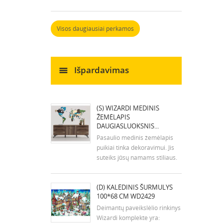
siuvinėjimo adata ir
instrukcijos. Dydis: 7x9 cm
Visos daugiausiai perkamos
Išpardavimas
(S) WIZARDI MEDINIS
ŽEMĖLAPIS
DAUGIASLUOKSNIS...
Pasaulio medinis žemėlapis
puikiai tinka dekoravimui. Jis
suteiks jūsų namams stiliaus.
Žemėlapio surinkimas trunka
1-2 valandas. Į rinkinį įeina
(D) KALĖDINIS ŠURMULYS
surinkimo planas. Žemėlapio
100*68 CM WD2429
spalvos gali šiek tiek skirtis
nuo spalvų nuotraukose.
Deimantų paveikslėlio rinkinys
Montavimo...
Wizardi komplekte yra: