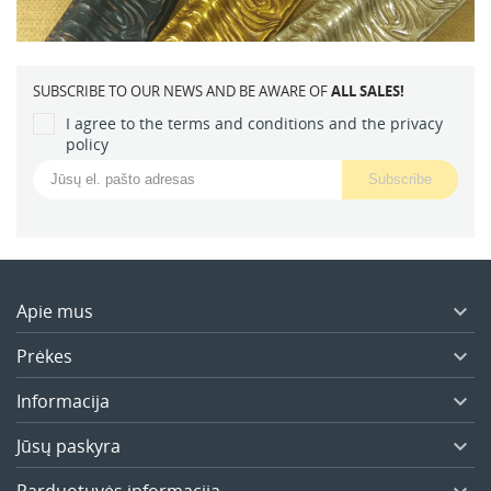
SUBSCRIBE TO OUR NEWS AND BE AWARE OF
ALL SALES!
I agree to the terms and conditions and the privacy
policy
Apie mus

Prėkes

Informacija

Jūsų paskyra

Parduotuvės informacija