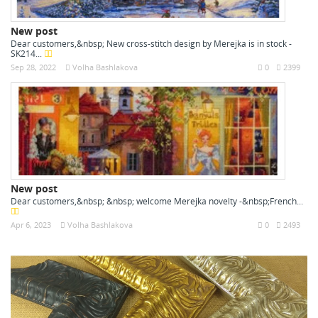
New post
Dear customers,&nbsp; New cross-stitch design by Merejka is in stock -
SK214...
Sep 28, 2022
Volha Bashlakova
0
2399
New post
Dear customers,&nbsp; &nbsp; welcome Merejka novelty -&nbsp;French...
Apr 6, 2023
Volha Bashlakova
0
2493