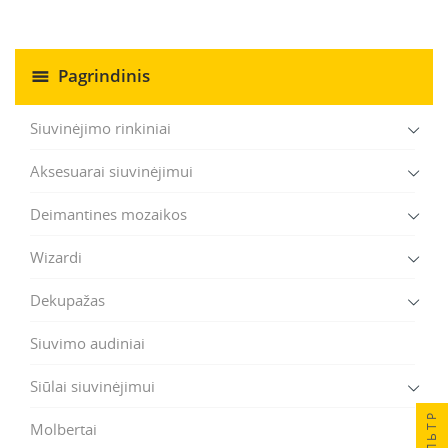
Pagrindinis
Siuvinėjimo rinkiniai
Aksesuarai siuvinėjimui
Deimantines mozaikos
Wizardi
Dekupažas
Siuvimo audiniai
Siūlai siuvinėjimui
ФИЛЬТР
Molbertai