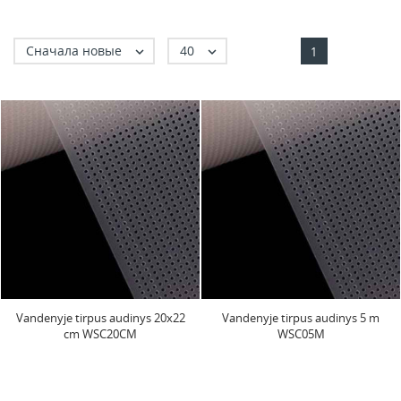
Сначала новые
40


1
Vandenyje tirpus audinys 20x22
Vandenyje tirpus audinys 5 m
cm WSC20CM
WSC05M