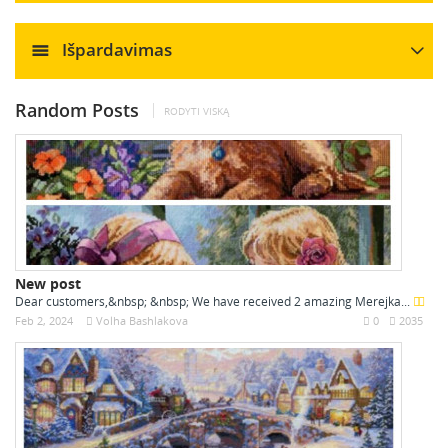
Išpardavimas
Random Posts
RODYTI VISKĄ
New post
Dear customers,&nbsp; &nbsp; We have received 2 amazing Merejka...
Feb 2, 2024
Volha Bashlakova
0
2035