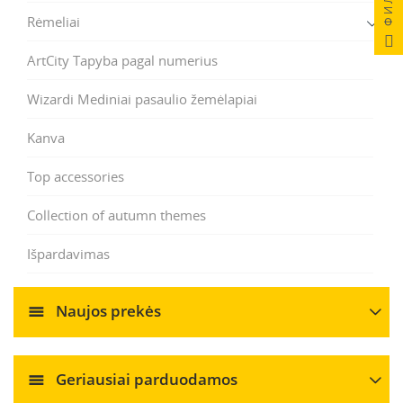
Rėmeliai
ArtCity Tapyba pagal numerius
Wizardi Mediniai pasaulio žemėlapiai
Kanva
Top accessories
Collection of autumn themes
Išpardavimas
Naujos prekės
Geriausiai parduodamos