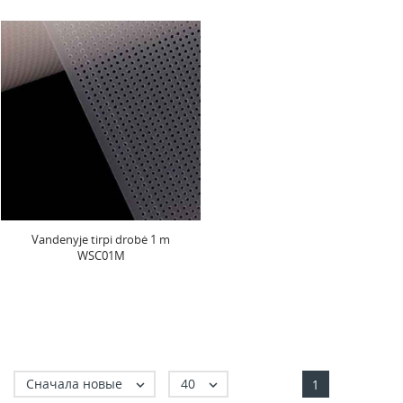
Vandenyje tirpi drobė 1 m
WSC01M
Сначала новые
40


1