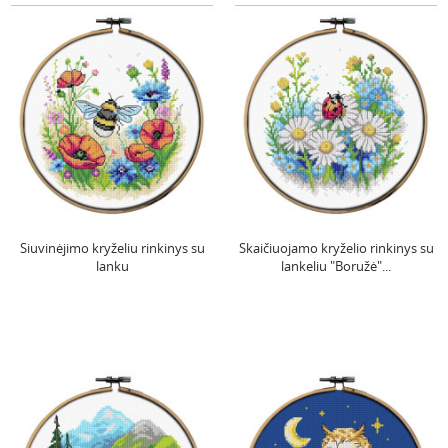
Siuvinėjimo kryželiu rinkinys su
Skaičiuojamo kryželio rinkinys su
lanku
lankeliu "Boružė"...