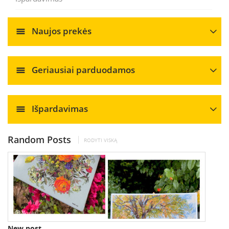
Naujos prekės
Geriausiai parduodamos
Išpardavimas
Random Posts
RODYTI VISKĄ
New post