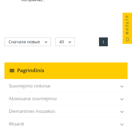
ФИЛЬТР
Сначала новые
40


1
Pagrindinis
Siuvinėjimo rinkiniai
Aksesuarai siuvinėjimui
Deimantines mozaikos
Wizardi