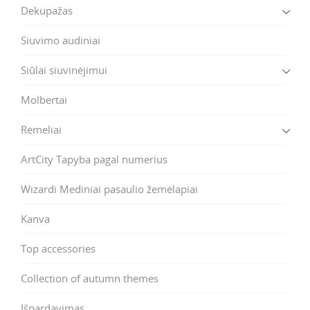
Dekupažas
Siuvimo audiniai
Siūlai siuvinėjimui
Molbertai
Rėmeliai
ArtCity Tapyba pagal numerius
Wizardi Mediniai pasaulio žemėlapiai
Kanva
Top accessories
Collection of autumn themes
Išpardavimas