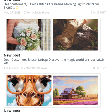
Dear customers, Cross stitch kit "Chasing Morning Light" 29x39 cm
SK269...
May 27, 2025
Volha Bashlakova
0
1617
New post
Dear Customers,&nbsp; &nbsp; Discover the magic world of cross-stitch
kits...
Apr 6, 2023
Volha Bashlakova
0
3177
New post