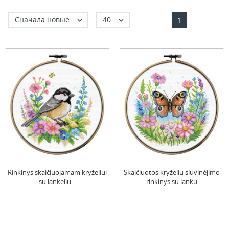
Сначала новые
40


1
Rinkinys skaičiuojamam kryželiui
Skaičiuotos kryželių siuvinėjimo
su lankeliu...
rinkinys su lanku