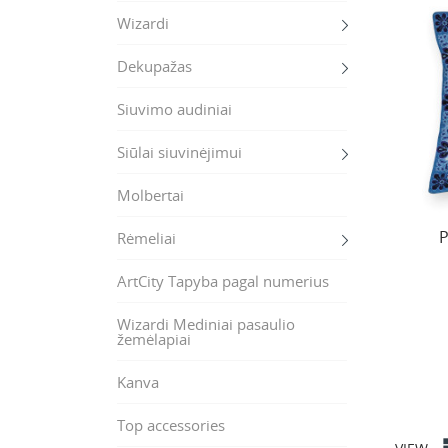
Wizardi
Dekupažas
Siuvimo audiniai
Siūlai siuvinėjimui
Molbertai
P
Rėmeliai
ArtCity Tapyba pagal numerius
Wizardi Mediniai pasaulio
žemėlapiai
Kanva
Top accessories