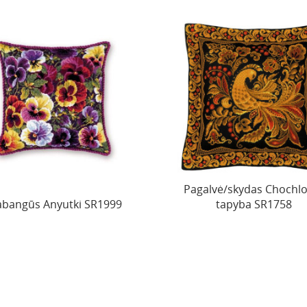
Pagalvė/skydas Chochl
abangūs Anyutki SR1999
tapyba SR1758