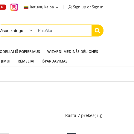
Sign up or Sign in
lietuvių kalba

ODELIAI IŠ POPIERIAUS
WIZARDI MEDINĖS DĖLIONĖS
ĖJIMUI
RĖMELIAI
IŠPARDAVIMAS
Rasta 7 prekės(-ių).