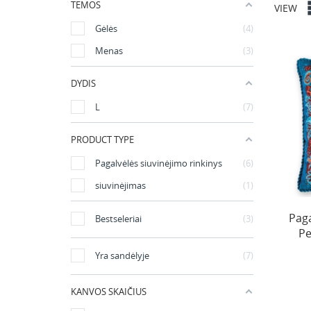
TEMOS
VIEW
Gėlės
4
Menas
3
DYDIS
L
7
PRODUCT TYPE
Pagalvėlės siuvinėjimo rinkinys
6
siuvinėjimas
1
Paga
Bestseleriai
3
Pe
Yra sandėlyje
7
KANVOS SKAIČIUS