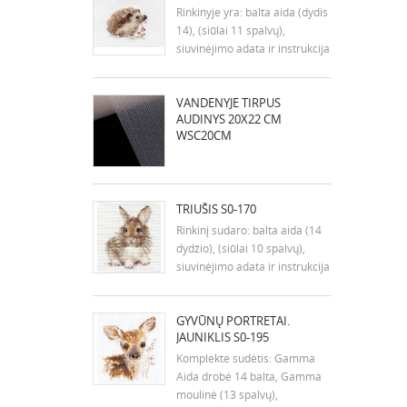
Rinkinyje yra: balta aida (dydis
14), (siūlai 11 spalvų),
siuvinėjimo adata ir instrukcija
anglų kalba. Matmenys: 9x7
cm
VANDENYJE TIRPUS
AUDINYS 20X22 CM
WSC20CM
TRIUŠIS S0-170
Rinkinį sudaro: balta aida (14
dydžio), (siūlai 10 spalvų),
siuvinėjimo adata ir instrukcija
anglų kalba. Išmatavimai: 7x9
cm
GYVŪNŲ PORTRETAI.
JAUNIKLIS S0-195
Komplekte sudėtis: Gamma
Aida drobė 14 balta, Gamma
moulinė (13 spalvų),