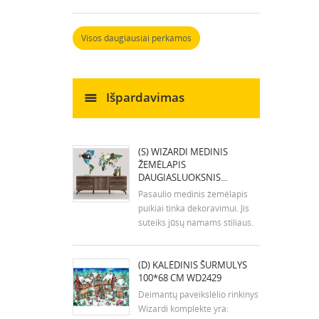
siuvinėjimo adata ir
instrukcijos. Dydis: 7x9 cm
Visos daugiausiai perkamos
Išpardavimas
(S) WIZARDI MEDINIS
ŽEMĖLAPIS
DAUGIASLUOKSNIS...
Pasaulio medinis žemėlapis
puikiai tinka dekoravimui. Jis
suteiks jūsų namams stiliaus.
Žemėlapio surinkimas trunka
1-2 valandas. Į rinkinį įeina
(D) KALĖDINIS ŠURMULYS
surinkimo planas. Žemėlapio
100*68 CM WD2429
spalvos gali šiek tiek skirtis
nuo spalvų nuotraukose.
Deimantų paveikslėlio rinkinys
Montavimo...
Wizardi komplekte yra: