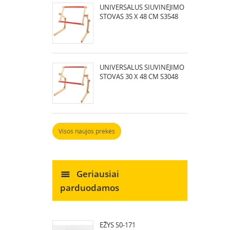
UNIVERSALUS SIUVINĖJIMO
STOVAS 35 X 48 CM S3548
UNIVERSALUS SIUVINĖJIMO
STOVAS 30 X 48 CM S3048
Visos naujos prekės
Geriausiai
parduodamos
EŽYS S0-171