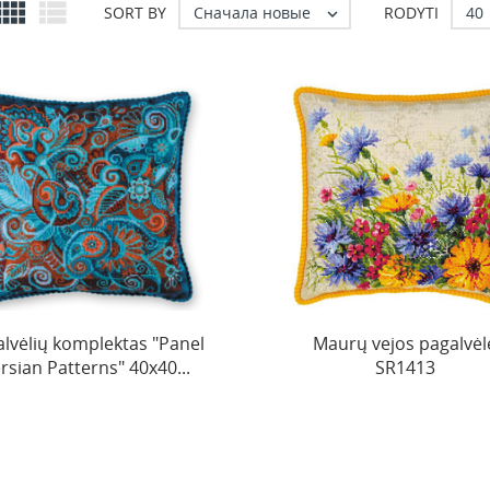


Сначала новые
40
SORT BY
RODYTI

lvėlių komplektas "Panel
Maurų vejos pagalvėl
rsian Patterns" 40x40...
SR1413