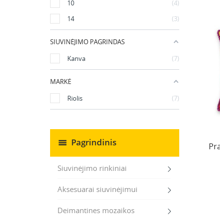
10
4
14
3
SIUVINĖJIMO PAGRINDAS
Kanva
7
MARKĖ
Riolis
7
Pagrindinis
Pr
Siuvinėjimo rinkiniai
Aksesuarai siuvinėjimui
Deimantines mozaikos