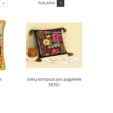
PUSLAPIAI

1
ė
Gėlių kompozicijos pagalvėlė
SR761