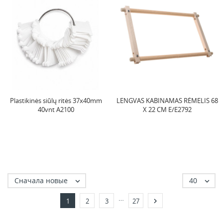
Plastikinės siūlų ritės 37x40mm
LENGVAS KABINAMAS RĖMELIS 68
40vnt A2100
X 22 CM E/E2792
Сначала новые
40


…

1
2
3
27