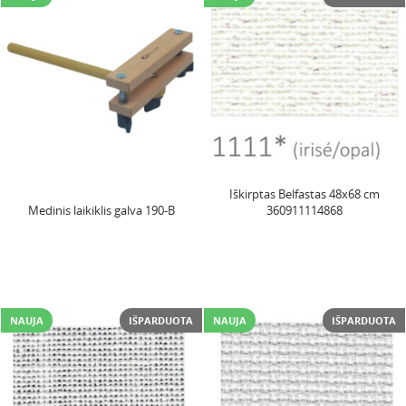
Iškirptas Belfastas 48x68 cm
Medinis laikiklis galva 190-B
360911114868
NAUJA
IŠPARDUOTA
NAUJA
IŠPARDUOTA