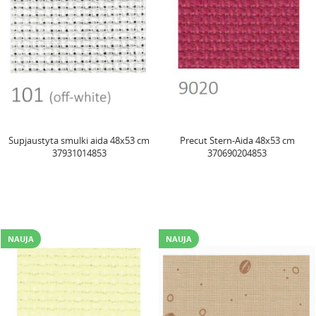
Supjaustyta smulki aida 48x53 cm
Precut Stern-Aida 48x53 cm
37931014853
370690204853
NAUJA
NAUJA