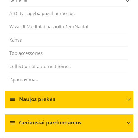
Rėmeliai
ArtCity Tapyba pagal numerius
Wizardi Mediniai pasaulio žemėlapiai
Kanva
Top accessories
Collection of autumn themes
Išpardavimas
Naujos prekės
Geriausiai parduodamos