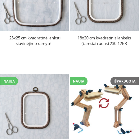
23x25 cm kvadratinė lanksti
18x20 cm kvadratinis lankelis
siuvinėjimo ramytė...
(tamsiai rudas) 230-12BR
NAUJA
NAUJA
IŠPARDUOTA