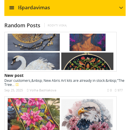
Išpardavimas
Random Posts
RODYTI VISKĄ
New post
Dear customers,&nbsp; New Abris Art kits are already in stock:&nbsp;"The
Tree...
Sep 25, 2025
Volha Bashlakova
0
977