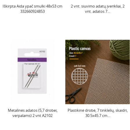
Iškirpta Aida ypač smulki 48x53 cm
2 vnt. siuvimo adatų įverikliai, 2
332660924853
vnt. adatos 7...
Metalinės adatos (5,7 drobei,
Plastikinė drobė, 7 tinklelių, skaidri,
verpalams) 2 vnt A2102
30.5x45.7 cm...