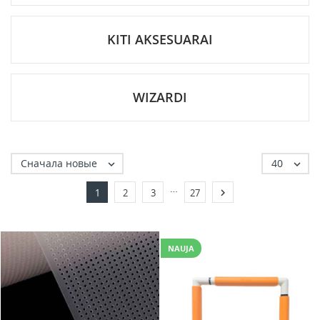
KITI AKSESUARAI
WIZARDI
Сначала новые
40


…

1
2
3
27
NAUJA