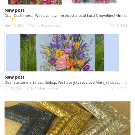
New post
Dear Customers, We have have received a lot of Luca S novelties! Almost
all...
Nov 11, 2024
Volha Bashlakova
0
2416
New post
Dear customers,&nbsp; &nbsp; We have juts received Merejka latest...
Jun 13, 2025
Volha Bashlakova
0
1177