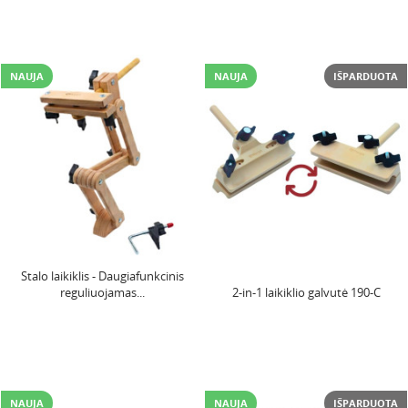
NAUJA
NAUJA
IŠPARDUOTA
Stalo laikiklis - Daugiafunkcinis
reguliuojamas...
2-in-1 laikiklio galvutė 190-C
NAUJA
NAUJA
IŠPARDUOTA