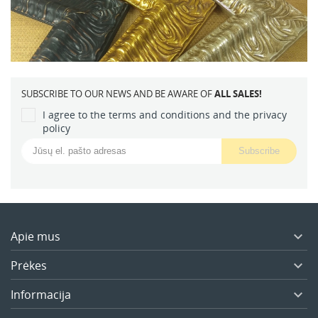
SUBSCRIBE TO OUR NEWS AND BE AWARE OF
ALL SALES!
I agree to the terms and conditions and the privacy
policy
Apie mus

Prėkes

Informacija
