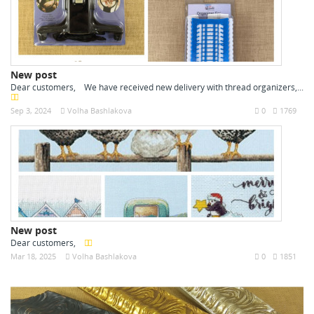
New post
Dear customers, We have received new delivery with thread organizers,...
Sep 3, 2024
Volha Bashlakova
0
1769
New post
Dear customers,
Mar 18, 2025
Volha Bashlakova
0
1851