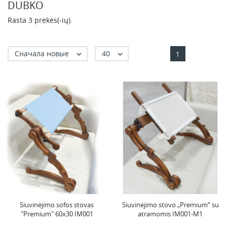
DUBKO
Rasta 3 prekės(-ių).
Сначала новые
40


1
Siuvinėjimo sofos stovas
Siuvinėjimo stovo „Premium“ su
"Premium" 60x30 IM001
atramomis IM001-M1