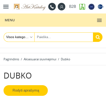

B2B
MENU
Pagrindinis
Aksesuarai siuvinėjimui
Dubko
DUBKO
Rodyti aprašymą