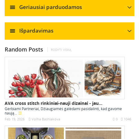
Geriausiai parduodamos
Išpardavimas
Random Posts
RODYTI VISKĄ
AVA cross stitch rinkiniai-nauji dizainai - jau...
Gerbiami Partneriai, Džiaugiamės galėdami pasidalinti, kad gavome
naują...
Feb 19, 2026
Volha Bashlakova
0
1046