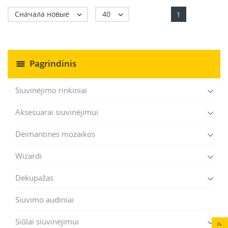
Сначала новые
40


1
Pagrindinis
Siuvinėjimo rinkiniai
Aksesuarai siuvinėjimui
Deimantines mozaikos
Wizardi
Dekupažas
Siuvimo audiniai
Siūlai siuvinėjimui