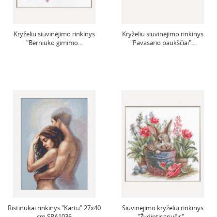
Kryželiu siuvinėjimo rinkinys
Kryželiu siuvinėjimo rinkinys
"Berniuko gimimo...
"Pavasario paukščiai"...
Ristinukai rinkinys "Kartu" 27x40
Siuvinėjimo kryželiu rinkinys
cm SRA1036
"Žydintis triušis"...