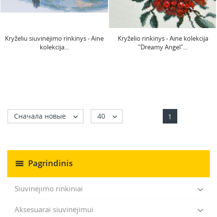
Kryželiu siuvinėjimo rinkinys - Aine
Kryželio rinkinys - Aine kolekcija
kolekcija...
"Dreamy Angel"...
Сначала новые
40


1
Pagrindinis
Siuvinėjimo rinkiniai
Aksesuarai siuvinėjimui