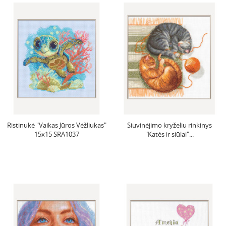
Ristinukė "Vaikas Jūros Vėžliukas"
Siuvinėjimo kryželiu rinkinys
15x15 SRA1037
"Katės ir siūlai"...