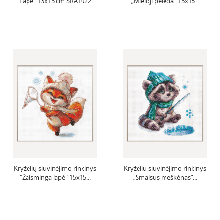
Lapė" 13x15 cm SRA1022
„Mieloji pelėda“ 15x15...
Kryželių siuvinėjimo rinkinys
Kryželiu siuvinėjimo rinkinys
"Žaisminga lapė" 15x15...
„Smalsus meškėnas“...