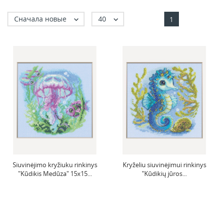
Сначала новые
40


1
Siuvinėjimo kryžiuku rinkinys
Kryželiu siuvinėjimui rinkinys
"Kūdikis Medūza" 15x15...
"Kūdikių jūros...