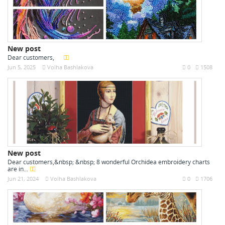
New post
Dear customers,
Jun 5, 2025
Volha Bashlakova
0
1508
New post
Dear customers,&nbsp; &nbsp; 8 wonderful Orchidea embroidery charts
are in...
Jun 21, 2024
Volha Bashlakova
0
1706