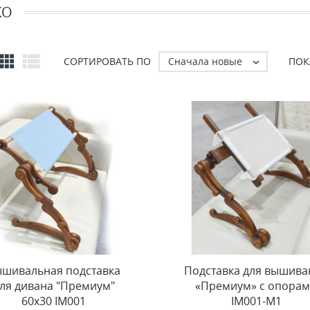
KO


Сначала новые
СОРТИРОВАТЬ ПО
ПОК

шивальная подставка
Подставка для вышива
ля дивана "Премиум"
«Премиум» с опора
60x30 IM001
IM001-M1