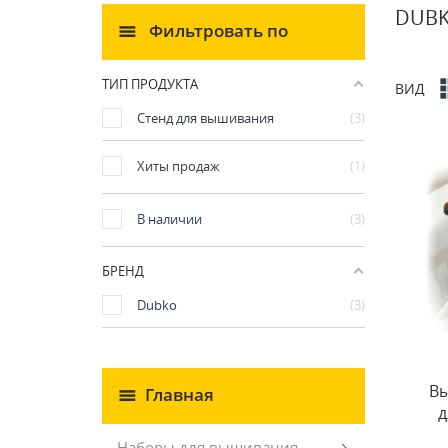
DUB
Фильтровать по
ТИП ПРОДУКТА
ВИД
Стенд для вышивания
3
Хиты продаж
1
В наличии
3
БРЕНД
Dubko
3
Вы
Главная
д
Наборы для вышивания