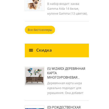
В набор входит: канва
Gamma Aida 14 белая,
мулине Gamma (13 цветов),
игла для вышивания и
инструкция. Размер: 7x9 см
Все бестселлеры
Скидка
(S) WIZARDI ДЕРЕВЯННАЯ
КАРТА
МНОГОУРОВНЕВАЯ...
Деревянная карта мира
идеально подходит для
украшения. Она добавит
стиля вашему дому. Сборка
карты занимает 1-2 часа. В
(D) РОЖДЕСТВЕНСКАЯ
комплект входит план