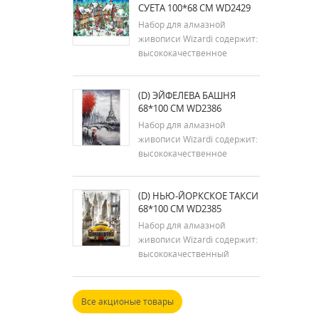
СУЕТА 100*68 СМ WD2429
сборки. Цвета карты могут
незначительно отличаться
Набор для алмазной
от цветов на фотографиях.
живописи Wizardi содержит:
Инструменты для монтажа
высококачественное
не...
самоклеящееся полотно с
напечатанной подробной
(D) ЭЙФЕЛЕВА БАШНЯ
схемой рисунка; пинцет,
68*100 CM WD2386
стилус, подушечку с сухим
клеем и два контейнера;
Набор для алмазной
многоразовые пакеты с
живописи Wizardi содержит:
застежкой-молнией с
высококачественное
предварительно...
самоклеящееся полотно с
распечатанной подробной
(D) НЬЮ-ЙОРКСКОЕ ТАКСИ
схемой рисунка; пинцет,
68*100 СМ WD2385
стилус, сухую клейкую
подушечку и два
Набор для алмазной
контейнера; многоразовые
живописи Wizardi содержит:
пакеты с застежкой-
высококачественный
молнией с
самоклеящийся холст с
предварительно...
напечатанной подробной
картой дизайна; пинцет,
Все акционые товары
стилус, подушечка с сухим