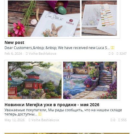
New post
Dear Customers,&nbsp; &nbsp; We have received new Luca S...
Feb 6, 2024
Volha Bashlakova
0
3247
Новинки Merejka уже в продаже - мая 2026
Уважаемые покупатели, Мы рады сообщить, что на нашем складе
теперь доступны...
May 12, 2026
Volha Bashlakova
0
555