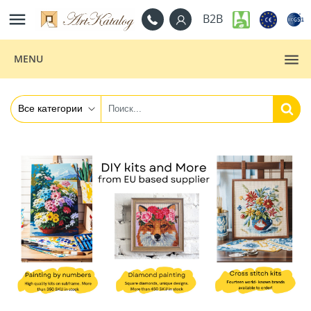

B2B
MENU