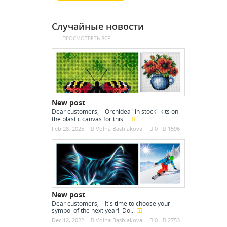
клеем и два контейнера;
многоразовые пакеты с
Случайные новости
застежкой-молнией с
ПРОСМОТРЕТЬ ВСЕ
предварительно...
New post
Dear customers, Orchidea "in stock" kits on
the plastic canvas for this...
Feb 28, 2025
Volha Bashlakova
0
1596
New post
Dear customers, It's time to choose your
symbol of the next year! Do...
Dec 12, 2022
Volha Bashlakova
0
2753