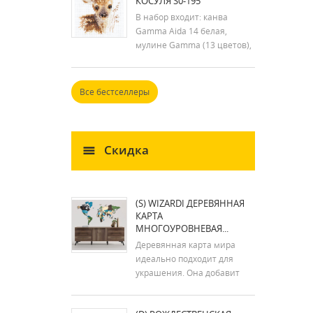
КОСУЛЯ S0-195
В набор входит: канва
Gamma Aida 14 белая,
мулине Gamma (13 цветов),
игла для вышивания и
инструкция. Размер: 7x9 см
Все бестселлеры
Скидка
(S) WIZARDI ДЕРЕВЯННАЯ
КАРТА
МНОГОУРОВНЕВАЯ...
Деревянная карта мира
идеально подходит для
украшения. Она добавит
стиля вашему дому. Сборка
карты занимает 1-2 часа. В