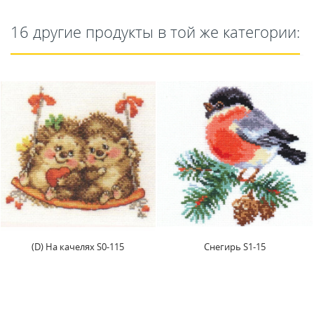
16 другие продукты в той же категории:
-115
Снегирь S1-15
Набор для вышив
крестиком Набор
вышивания...