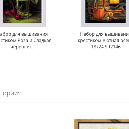
абор для вышивания
Набор для вышивани
естиком Уютная осень
крестом «Спелая голуб
18x24 SR2146
20x20...
егории: