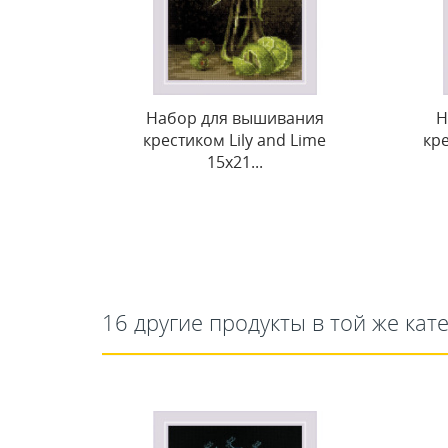
ания
Набор для вышивания
Н
 Lime
крестиком Роза и Сладкая
кр
черешня...
16 другие продукты в той же кат