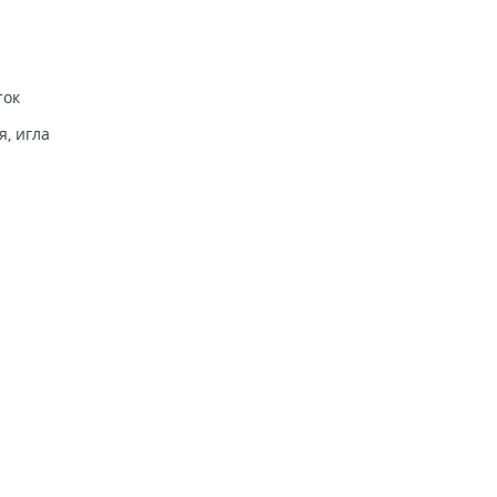
ток
, игла