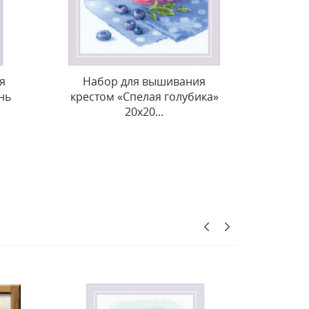
я
Набор для вышивания
Набо
ика»
крестиком "Спелая вишня"
крест
20x20...
НОВОЕ