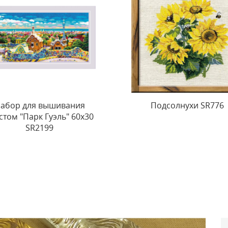
Подсолнухи SR776
Sakura. Pagoda SR174