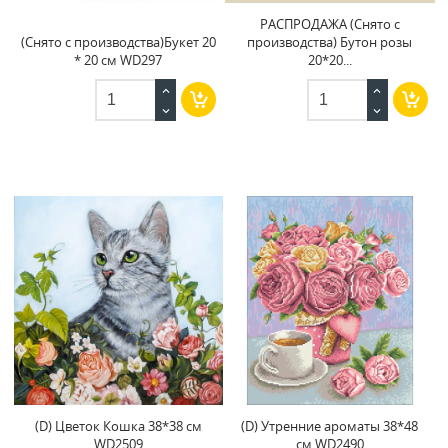
РАСПРОДАЖА (Снято с
(Снято с производства)Букет 20
производства) Бутон розы
* 20 см WD297
20*20...
(D) Цветок Кошка 38*38 см
(D) Утренние ароматы 38*48
WD2509
см WD2490