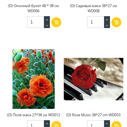
(D) Оконный букет 48 * 38 см
(D) Садовые маки 38*27 см
WD006
WD008
(D) Поле мака 27*38 см WD012
(D) Rose Music 38*27 cm WD053