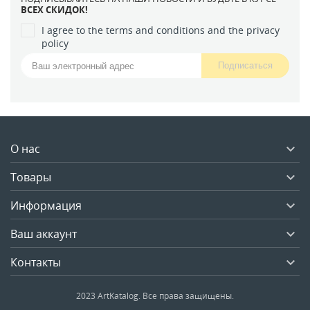
ВСЕХ СКИДОК!
I agree to the terms and conditions and the privacy
policy
О нас

Товары

Информация

Ваш аккаунт

Контакты

2023 ArtKatalog. Все права защищены.